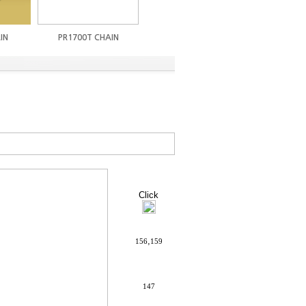
IN
PR1700T CHAIN
1765ZERO CHAIN
PR2700
Click
,
156
159
147